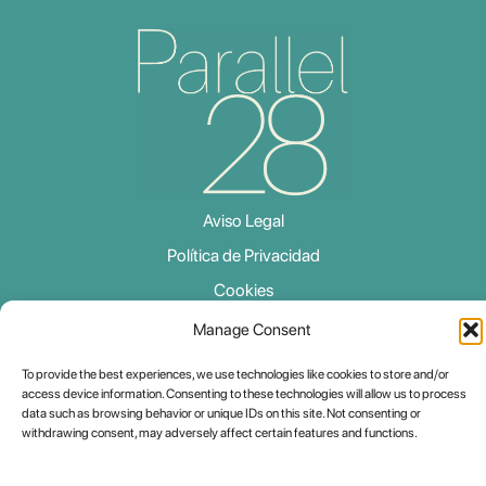
Aviso Legal
Política de Privacidad
Cookies
Declaración de Accesibilidad
Manage Consent
To provide the best experiences, we use technologies like cookies to store and/or
access device information. Consenting to these technologies will allow us to process
data such as browsing behavior or unique IDs on this site. Not consenting or
withdrawing consent, may adversely affect certain features and functions.